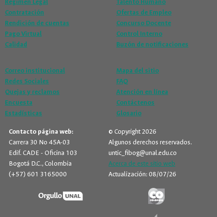
Régimen Legal
Talento Humano
Contratación
Ofertas de Empleo
Rendición de cuentas
Concurso Docente
Pago Virtual
Control Interno
Calidad
Buzón de notificaciones
Correo institucional
Mapa del sitio
Redes Sociales
FAQ
Quejas y reclamos
Atención en línea
Encuesta
Contáctenos
Estadísticas
Glosario
Contacto página web:
© Copyright 2026
Carrera 30 No 45A-03
Algunos derechos reservados.
Edif. CADE - Oficina 103
untic_fibog@unal.edu.co
Bogotá D.C., Colombia
Acerca de este sitio web
(+57) 601 3165000
Actualización: 08/07/26