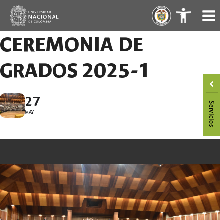
Saltar
.
.
al
contenido
CEREMONIA DE
GRADOS 2025-1
27
MAY