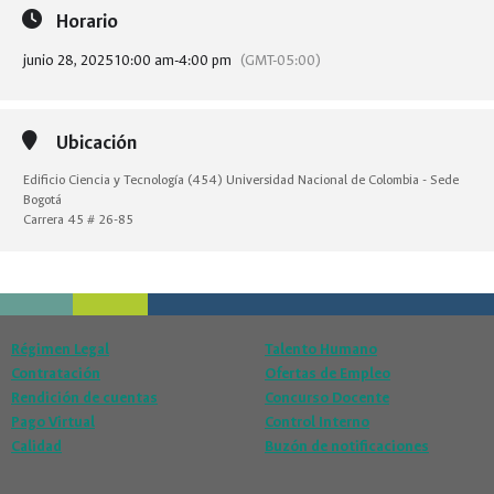
Horario
junio 28, 2025
10:00 am
-
4:00 pm
(GMT-05:00)
Ubicación
Edificio Ciencia y Tecnología (454) Universidad Nacional de Colombia - Sede
Bogotá
Carrera 45 # 26-85
Régimen Legal
Talento Humano
Contratación
Ofertas de Empleo
Rendición de cuentas
Concurso Docente
Pago Virtual
Control Interno
Calidad
Buzón de notificaciones