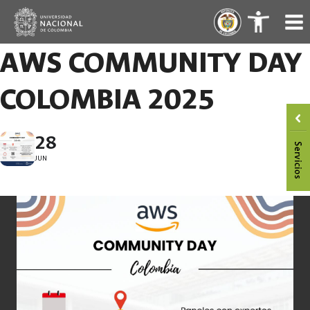
Saltar
.
.
al
contenido
AWS COMMUNITY DAY
COLOMBIA 2025
28
JUN