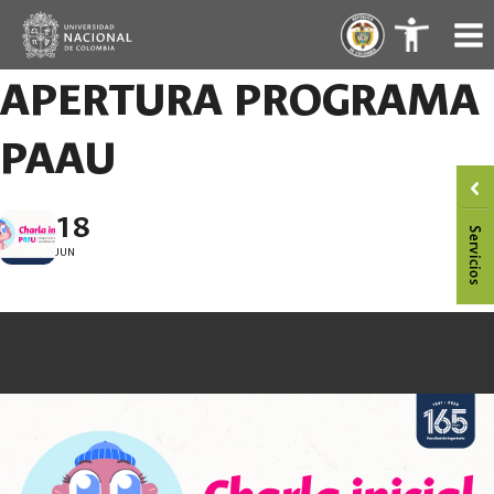
Saltar
.
.
al
contenido
APERTURA PROGRAMA
PAAU
18
JUN