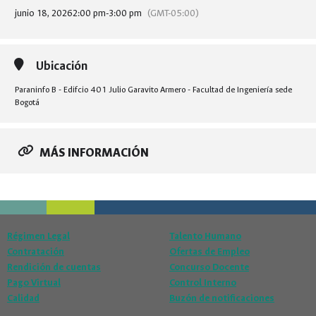
junio 18, 2026
2:00 pm
-
3:00 pm
(GMT-05:00)
Ubicación
Paraninfo B - Edifcio 401 Julio Garavito Armero - Facultad de Ingeniería sede
Bogotá
MÁS INFORMACIÓN
Régimen Legal
Talento Humano
Contratación
Ofertas de Empleo
Rendición de cuentas
Concurso Docente
Pago Virtual
Control Interno
Calidad
Buzón de notificaciones