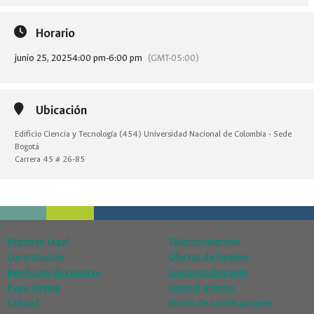
Horario
junio 25, 2025
4:00 pm
-
6:00 pm
(GMT-05:00)
Ubicación
Edificio Ciencia y Tecnología (454) Universidad Nacional de Colombia - Sede
Bogotá
Carrera 45 # 26-85
Régimen Legal
Talento Humano
Contratación
Ofertas de Empleo
Rendición de cuentas
Concurso Docente
Pago Virtual
Control Interno
Calidad
Buzón de notificaciones