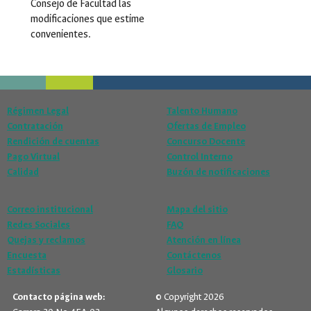
Consejo de Facultad las
modificaciones que estime
convenientes.
Régimen Legal
Talento Humano
Contratación
Ofertas de Empleo
Rendición de cuentas
Concurso Docente
Pago Virtual
Control Interno
Calidad
Buzón de notificaciones
Correo institucional
Mapa del sitio
Redes Sociales
FAQ
Quejas y reclamos
Atención en línea
Encuesta
Contáctenos
Estadísticas
Glosario
Contacto página web:
© Copyright 2026