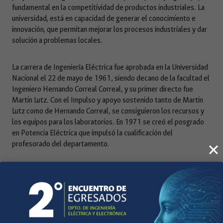
fundamental en la competitividad de productos industriales. La
universidad, está en capacidad de generar el conocimiento e
innovación, que permitan mejorar los procesos industriales y dar
solución a problemas locales.
La carrera de Ingeniería Eléctrica fue aprobada en la Universidad
Nacional el 22 de mayo de 1961, siendo decano de la facultad el
Ingeniero Hernando Correal Correal, y su primer directo fue
Martin Lutz. Con el Impulso y apoyo sostenido tanto de Martin
Lutz como de Hernando Correal, se consiguieron los recursos y
los equipos para los laboratorios. En 1971 se creó el posgrado
en Potencia Eléctrica que impulsó la cualificación del
profesorado del departamento.
En 1982 se crean los primeros grupos de investigación. En 1994
el ingeniero Gabriel Sánchez, profesor por muchos años del
departamento y en ese momento gerente de la Empresa de
Energía de Bogotá, realizó un contrato con la UN para instalar los
equipos del Laboratorio de Alta Tensión en predios de la