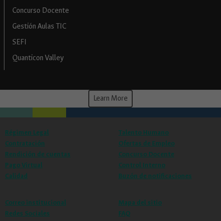
Concurso Docente
Gestión Aulas TIC
SEFI
Quanticon Valley
Learn More
Régimen Legal
Talento Humano
Contratación
Ofertas de Empleo
Rendición de cuentas
Concurso Docente
Pago Virtual
Control Interno
Calidad
Buzón de notificaciones
Correo institucional
Mapa del sitio
Redes Sociales
FAQ