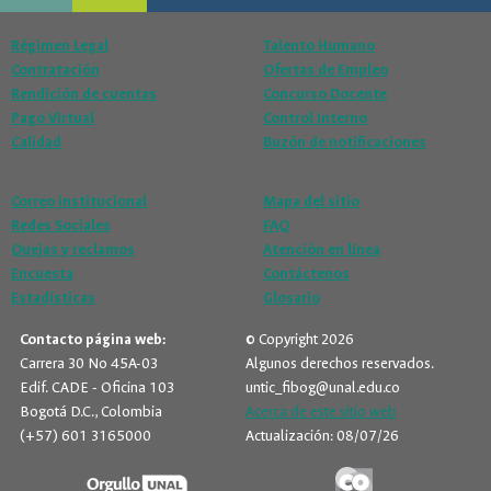
Régimen Legal
Talento Humano
Contratación
Ofertas de Empleo
Rendición de cuentas
Concurso Docente
Pago Virtual
Control Interno
Calidad
Buzón de notificaciones
Correo institucional
Mapa del sitio
Redes Sociales
FAQ
Quejas y reclamos
Atención en línea
Encuesta
Contáctenos
Estadísticas
Glosario
Contacto página web:
© Copyright 2026
Carrera 30 No 45A-03
Algunos derechos reservados.
Edif. CADE - Oficina 103
untic_fibog@unal.edu.co
Bogotá D.C., Colombia
Acerca de este sitio web
(+57) 601 3165000
Actualización: 08/07/26