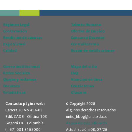
Régimen Legal
Talento Humano
Contratación
Ofertas de Empleo
Rendición de cuentas
Concurso Docente
Pago Virtual
Control Interno
Calidad
Buzón de notificaciones
Correo institucional
Mapa del sitio
Redes Sociales
FAQ
Quejas y reclamos
Atención en línea
Encuesta
Contáctenos
Estadísticas
Glosario
Contacto página web:
© Copyright 2026
Carrera 30 No 45A-03
Algunos derechos reservados.
Edif. CADE - Oficina 103
untic_fibog@unal.edu.co
Bogotá D.C., Colombia
Acerca de este sitio web
(+57) 601 3165000
Actualización: 08/07/26