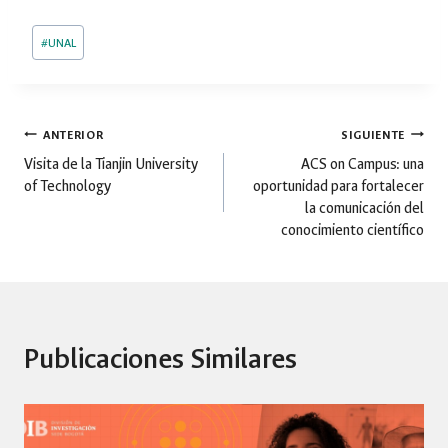
Etiquetas
#
UNAL
de
la
entrada:
Navegación
ANTERIOR
SIGUIENTE
Visita de la Tianjin University
ACS on Campus: una
of Technology
oportunidad para fortalecer
de
la comunicación del
conocimiento científico
entradas
Publicaciones Similares