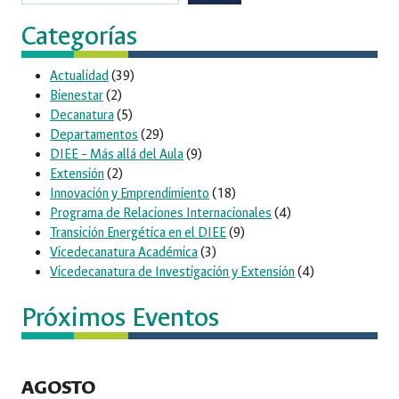
Categorías
Actualidad
(39)
Bienestar
(2)
Decanatura
(5)
Departamentos
(29)
DIEE – Más allá del Aula
(9)
Extensión
(2)
Innovación y Emprendimiento
(18)
Programa de Relaciones Internacionales
(4)
Transición Energética en el DIEE
(9)
Vicedecanatura Académica
(3)
Vicedecanatura de Investigación y Extensión
(4)
Próximos Eventos
AGOSTO