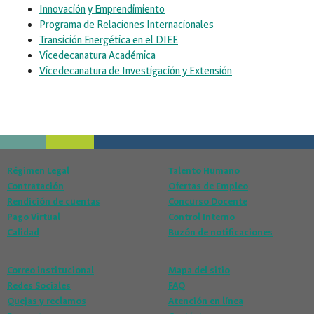
Innovación y Emprendimiento
Programa de Relaciones Internacionales
Transición Energética en el DIEE
Vicedecanatura Académica
Vicedecanatura de Investigación y Extensión
Régimen Legal
Talento Humano
Contratación
Ofertas de Empleo
Rendición de cuentas
Concurso Docente
Pago Virtual
Control Interno
Calidad
Buzón de notificaciones
Correo institucional
Mapa del sitio
Redes Sociales
FAQ
Quejas y reclamos
Atención en línea