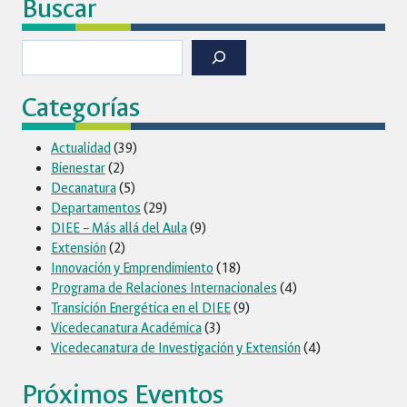
Buscar
página
DE
LA
Buscar
UNIVERSIDAD
NACIONAL
DE
Categorías
COLOMBIA
Y
Actualidad
(39)
LONGI
Bienestar
(2)
Decanatura
(5)
Departamentos
(29)
DIEE – Más allá del Aula
(9)
Extensión
(2)
Innovación y Emprendimiento
(18)
Programa de Relaciones Internacionales
(4)
Transición Energética en el DIEE
(9)
Vicedecanatura Académica
(3)
Vicedecanatura de Investigación y Extensión
(4)
Próximos Eventos