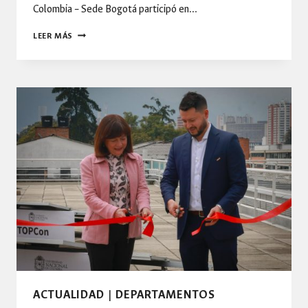
Colombia – Sede Bogotá participó en…
COOPERACIÓN
LEER MÁS
CON
COREA
IMPULSA
LA
INNOVACIÓN:
INGENIERÍA
Y
CIENCIAS
PARTICIPAN
EN
INICIATIVA
ESTRATÉGICA
CON
STEPI
Y
EL
DEPARTAMENTO
ACTUALIDAD
|
DEPARTAMENTOS
NACIONAL