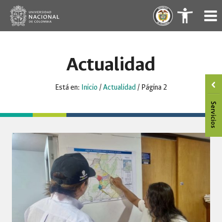
Saltar
.
.
al
contenido
Actualidad
Está en:
Inicio
/
Actualidad
/
Página 2