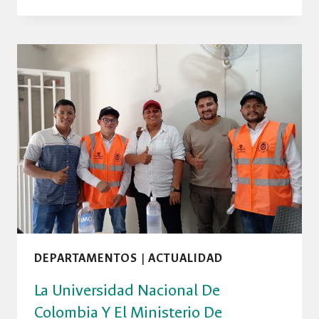
UNIVERSIDAD
NACIONAL
DE
COLOMBIA
FORTALECE
ARTICULACIÓN
CON
EL
MINISTERIO
DE
TRANSPORTE
Y
CON
ENTIDADES
TERRITORIALES
PARA
LA
DEPARTAMENTOS
|
ACTUALIDAD
GESTIÓN
La Universidad Nacional De
DE
INVENTARIOS
Colombia Y El Ministerio De
VIALES