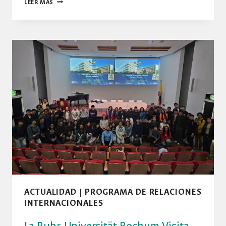
LA
LEER MÁS
UNIVERSIDAD
NACIONAL
DE
COLOMBIA
FORTALECE
SU
COOPERACIÓN
CON
CHINA
MEDIANTE
ACUERDO
CON
LA
YANGTZE
UNIVERSITY
ACTUALIDAD
|
PROGRAMA DE RELACIONES
INTERNACIONALES
La Ruhr-Universität Bochum Visita