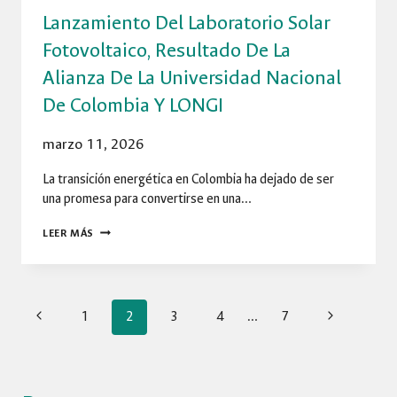
Lanzamiento Del Laboratorio Solar
DE
PLANEACIÓN
Fotovoltaico, Resultado De La
Alianza De La Universidad Nacional
De Colombia Y LONGI
marzo 11, 2026
La transición energética en Colombia ha dejado de ser
una promesa para convertirse en una…
LANZAMIENTO
LEER MÁS
DEL
LABORATORIO
SOLAR
Navegación
FOTOVOLTAICO,
Página
Siguiente
1
2
3
4
…
7
RESULTADO
anterior
página
DE
de
LA
ALIANZA