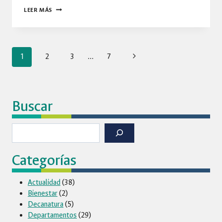
LA
LEER MÁS
UNIVERSIDAD
NACIONAL
DE
Navegación
COLOMBIA
Siguiente
1
2
3
…
7
FORTALECE
página
ARTICULACIÓN
de
CON
EL
Buscar
página
MINISTERIO
DE
Buscar
TRANSPORTE
Y
CON
Categorías
ENTIDADES
TERRITORIALES
Actualidad
(38)
PARA
Bienestar
(2)
LA
Decanatura
(5)
GESTIÓN
Departamentos
(29)
DE