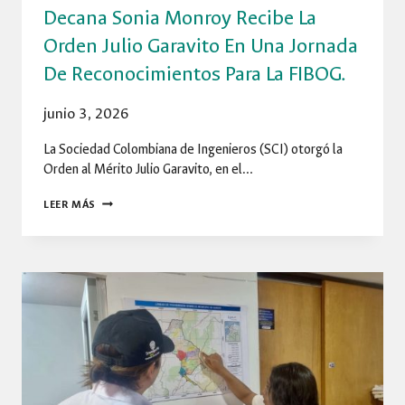
Decana Sonia Monroy Recibe La
PLANEACIÓN
TERRITORIAL
Orden Julio Garavito En Una Jornada
De Reconocimientos Para La FIBOG.
junio 3, 2026
La Sociedad Colombiana de Ingenieros (SCI) otorgó la
Orden al Mérito Julio Garavito, en el…
DECANA
LEER MÁS
SONIA
MONROY
RECIBE
LA
ORDEN
JULIO
GARAVITO
EN
UNA
JORNADA