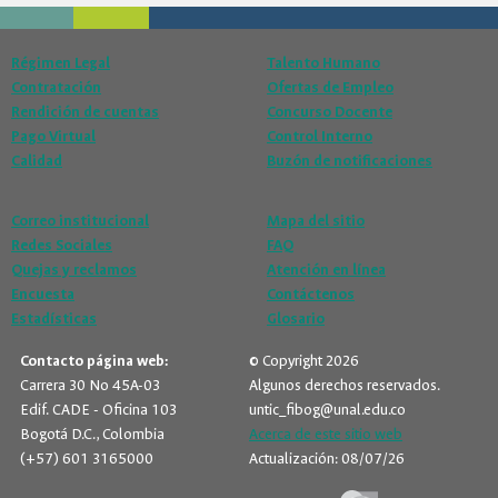
Régimen Legal
Talento Humano
Contratación
Ofertas de Empleo
Rendición de cuentas
Concurso Docente
Pago Virtual
Control Interno
Calidad
Buzón de notificaciones
Correo institucional
Mapa del sitio
Redes Sociales
FAQ
Quejas y reclamos
Atención en línea
Encuesta
Contáctenos
Estadísticas
Glosario
Contacto página web:
© Copyright 2026
Carrera 30 No 45A-03
Algunos derechos reservados.
Edif. CADE - Oficina 103
untic_fibog@unal.edu.co
Bogotá D.C., Colombia
Acerca de este sitio web
(+57) 601 3165000
Actualización: 08/07/26