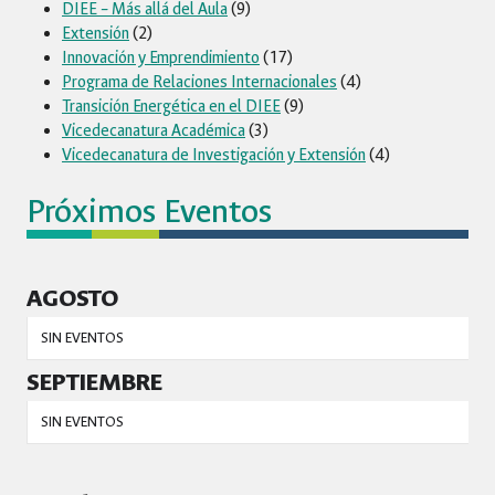
DIEE – Más allá del Aula
(9)
INVENTARIOS
Extensión
(2)
VIALES
Innovación y Emprendimiento
(17)
Programa de Relaciones Internacionales
(4)
Transición Energética en el DIEE
(9)
Vicedecanatura Académica
(3)
Vicedecanatura de Investigación y Extensión
(4)
Próximos Eventos
AGOSTO
SIN EVENTOS
SEPTIEMBRE
SIN EVENTOS