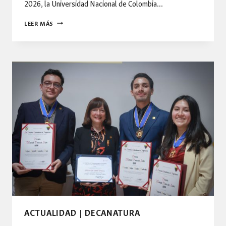
2026, la Universidad Nacional de Colombia…
LA
LEER MÁS
UNIVERSIDAD
NACIONAL
DE
COLOMBIA
AVANZA
EN
LA
ENTREGA
Y
VALIDACIÓN
DE
LOS
INVENTARIOS
VIALES
INSUMOS
ESTRATÉGICOS
PARA
ACTUALIDAD
|
DECANATURA
LA