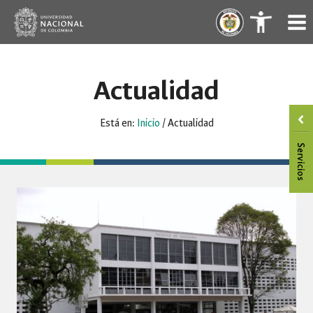
Saltar
.
.
al
contenido
Actualidad
Está en:
Inicio
/
Actualidad