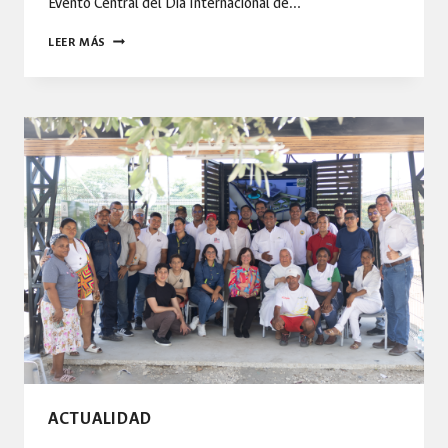
Evento Central del Día Internacional de…
BOGOTÁ
LEER MÁS
SERÁ
LA
SEDE
MUNDIAL
DEL
DÍA
INTERNACIONAL
DE
LA
LUNA
ACTUALIDAD