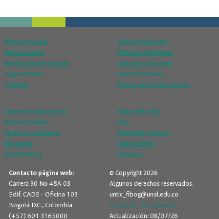
Régimen Legal
Talento Humano
Contratación
Ofertas de Empleo
Rendición de cuentas
Concurso Docente
Pago Virtual
Control Interno
Calidad
Buzón de notificaciones
Correo institucional
Mapa del sitio
Redes Sociales
FAQ
Quejas y reclamos
Atención en línea
Encuesta
Contáctenos
Estadísticas
Glosario
Contacto página web:
© Copyright 2026
Carrera 30 No 45A-03
Algunos derechos reservados.
Edif. CADE - Oficina 103
untic_fibog@unal.edu.co
Bogotá D.C., Colombia
Acerca de este sitio web
(+57) 601 3165000
Actualización: 08/07/26