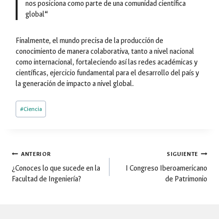
nos posiciona como parte de una comunidad científica
global
“
Finalmente, el mundo precisa de la producción de
conocimiento de manera colaborativa, tanto a nivel nacional
como internacional, fortaleciendo así las redes académicas y
científicas, ejercicio fundamental para el desarrollo del país y
la generación de impacto a nivel global.
Etiquetas
#
Ciencia
de
la
entrada:
Navegación
ANTERIOR
SIGUIENTE
¿Conoces lo que sucede en la
I Congreso Iberoamericano
Facultad de Ingeniería?
de Patrimonio
de
entradas