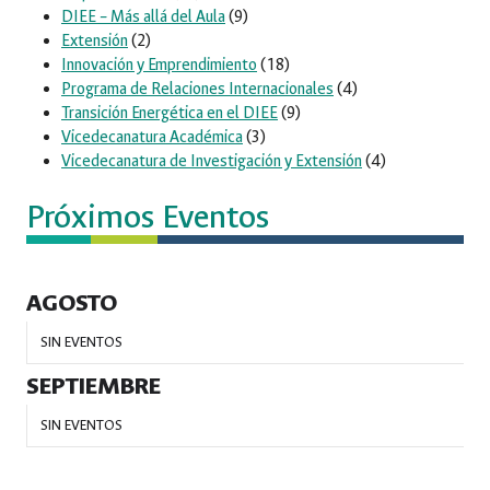
DIEE – Más allá del Aula
(9)
Extensión
(2)
Innovación y Emprendimiento
(18)
Programa de Relaciones Internacionales
(4)
Transición Energética en el DIEE
(9)
Vicedecanatura Académica
(3)
Vicedecanatura de Investigación y Extensión
(4)
Próximos Eventos
AGOSTO
SIN EVENTOS
SEPTIEMBRE
SIN EVENTOS