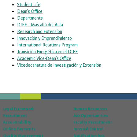
Student Life
Dean’s Office
Departments
DIEE – Más allá del Aula
Research and Extension
Innovación y Emprendimiento
International Relations Program
Transición Energética en el DIEE
Academic Vice-Dean’s Office
Vicedecanatura de Investigación y Extensión
Legal Framework
Human Resources
Recruitment
Job Opportunities
Accountability
Faculty Recruitment
Online Payments
Internal Control
Quality Management
Notification box