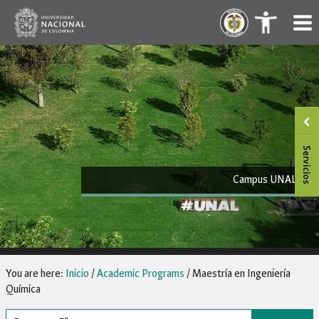
Skip
.
.
to
content
Campus UNAL
You are here:
Inicio
/
Academic Programs
/
Maestría en Ingeniería
Química