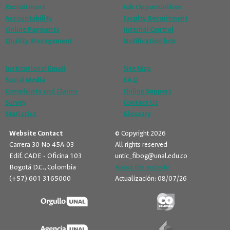
Recruitment
Job Opportunities
Accountability
Faculty Recruitment
Online Payments
Internal Control
Quality Management
Notification box
Institutional Email
Site Map
Social Media
F.A.Q
Complaints and Claims
Online Support
Survey
Contact Us
Statistics
Glossary
Website Contact
© Copyright 2026
Carrera 30 No 45A-03
All rights reserved
Edif. CADE - Oficina 103
untic_fibog@unal.edu.co
Bogotá D.C., Colombia
About this website
(+57) 601 3165000
Actualización: 08/07/26