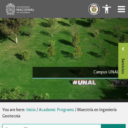
Skip
.
.
to
content
Campus UNAL
You are here:
Inicio
/
Academic Programs
/
Maestría en Ingeniería
Geotecnia