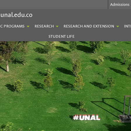
Admissions
.unal.edu.co
C PROGRAMS
RESEARCH
RESEARCH AND EXTENSION
INT
STUDENT LIFE