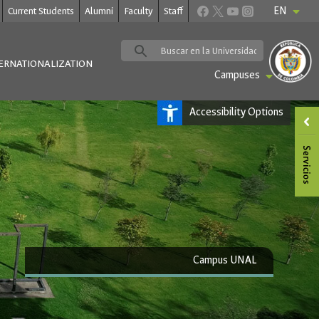
EN
Current Students
Alumni
Faculty
Staff
ERNATIONALIZATION
Campuses
Accessibility Options
Campus UNAL