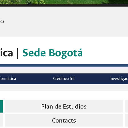
ica
ica |
Sede Bogotá
formática
Créditos: 52
Investigac
Plan de Estudios
Contacts