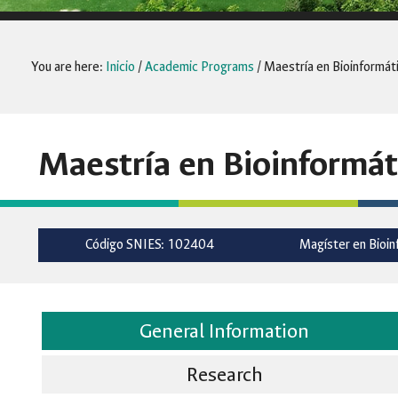
You are here:
Inicio
/
Academic Programs
/
Maestría en Bioinformát
Maestría en Bioinformát
Código SNIES: 102404
Magíster en Bioin
General Information
Research