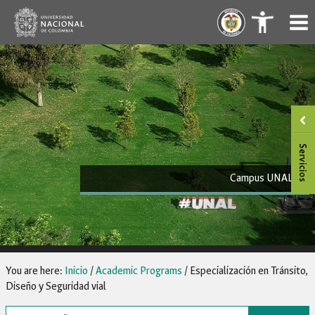
Skip
.
.
to
content
Campus UNAL
You are here:
Inicio
/
Academic Programs
/
Especialización en Tránsito,
Diseño y Seguridad vial