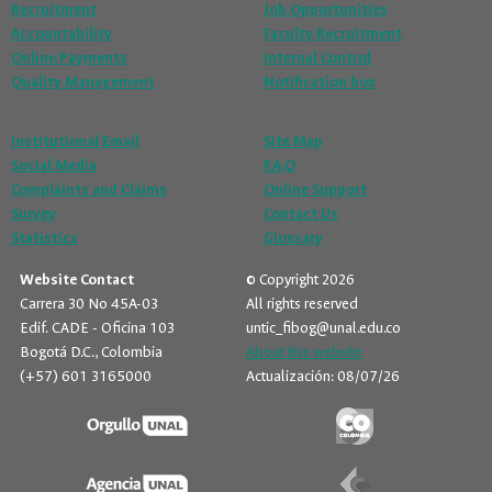
Recruitment
Job Opportunities
Accountability
Faculty Recruitment
Online Payments
Internal Control
Quality Management
Notification box
Institutional Email
Site Map
Social Media
F.A.Q
Complaints and Claims
Online Support
Survey
Contact Us
Statistics
Glossary
Website Contact
© Copyright 2026
Carrera 30 No 45A-03
All rights reserved
Edif. CADE - Oficina 103
untic_fibog@unal.edu.co
Bogotá D.C., Colombia
About this website
(+57) 601 3165000
Actualización: 08/07/26