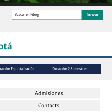
Buscar
otá
ación: Especialización
Duración: 2 Semestres
Admisiones
Contacts