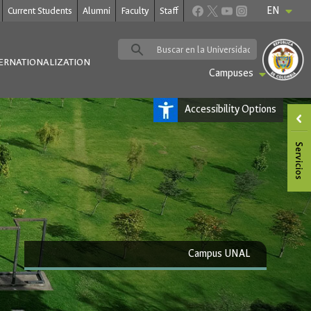
EN
Current Students
Alumni
Faculty
Staff
ERNATIONALIZATION
Campuses
Accessibility Options
Campus UNAL