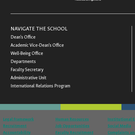
NAVIGATE THE SCHOOL
Dean’s Office
Academic Vice-Dean’s Office
Well-Being Office
Departments
Faculty Secretary
Administrative Unit
International Relations Program
Legal Framework
Human Resources
Institutional 
Recruitment
Job Opportunities
Social Media
Accountability
Faculty Recruitment
Complaints an