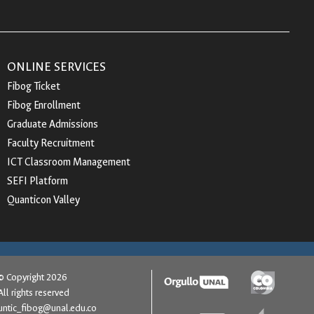
ONLINE SERVICES
Fibog Ticket
Fibog Enrollment
Graduate Admissions
Faculty Recruitment
ICT Classroom Management
SEFI Platform
Quanticon Valley
© Copyright 2026
All rights reserved
untic_fibog@unal.edu.co