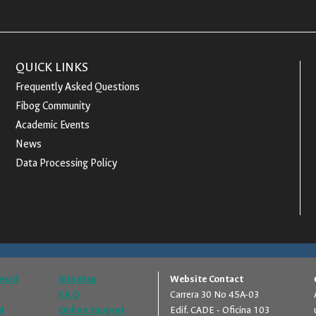
QUICK LINKS
Frequently Asked Questions
Fibog Community
Academic Events
News
Data Processing Policy
Email
Site Map
Website Contact
F.A.Q
Carrera 30 No 45A-03
d
Online Support
Edif. CADE - Oficina 103