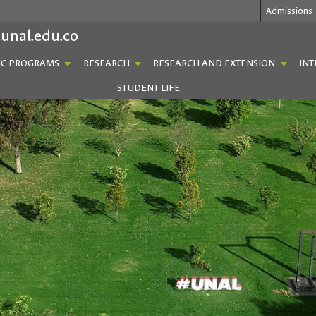
Admissions
.unal.edu.co
C PROGRAMS
RESEARCH
RESEARCH AND EXTENSION
INT
STUDENT LIFE