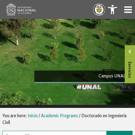
Skip
.
.
to
content
Campus UNAL
You are here:
Inicio
/
Academic Programs
/
Doctorado en Ingeniería
Civil