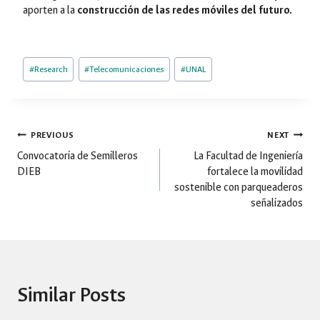
aporten a la
construcción de las redes móviles del futuro.
Post
#
Research
#
Telecomunicaciones
#
UNAL
Tags:
Post
PREVIOUS
NEXT
Convocatoria de Semilleros
La Facultad de Ingeniería
DIEB
fortalece la movilidad
navigation
sostenible con parqueaderos
señalizados
Similar Posts