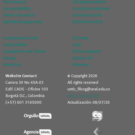
Recruitment
Job Opportunities
Accountability
Faculty Recruitment
Online Payments
Internal Control
Quality Management
Notification box
Institutional Email
Site Map
Social Media
F.A.Q
Complaints and Claims
Online Support
Survey
Contact Us
Statistics
Glossary
Website Contact
© Copyright 2026
Carrera 30 No 45A-03
All rights reserved
Edif. CADE - Oficina 103
untic_fibog@unal.edu.co
Bogotá D.C., Colombia
About this website
(+57) 601 3165000
Actualización: 08/07/26