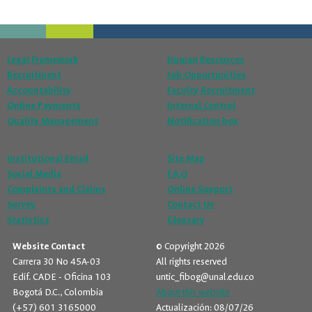
Legal Framework
Human Resources
Recruitment
Job Opportunities
Accountability
Faculty Recruitment
Online Payments
Internal Control
Quality Management
Notification box
Institutional Email
Site Map
Social Media
F.A.Q
Complaints and Claims
Online Support
Survey
Contact Us
Statistics
Glossary
Website Contact
© Copyright 2026
Carrera 30 No 45A-03
All rights reserved
Edif. CADE - Oficina 103
untic_fibog@unal.edu.co
Bogotá D.C., Colombia
About this website
(+57) 601 3165000
Actualización: 08/07/26