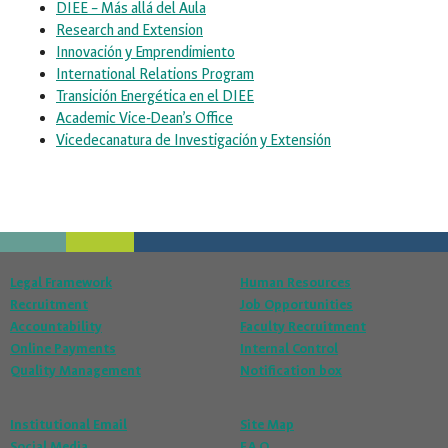
DIEE – Más allá del Aula
Research and Extension
Innovación y Emprendimiento
International Relations Program
Transición Energética en el DIEE
Academic Vice-Dean’s Office
Vicedecanatura de Investigación y Extensión
Legal Framework
Human Resources
Recruitment
Job Opportunities
Accountability
Faculty Recruitment
Online Payments
Internal Control
Quality Management
Notification box
Institutional Email
Site Map
Social Media
F.A.Q