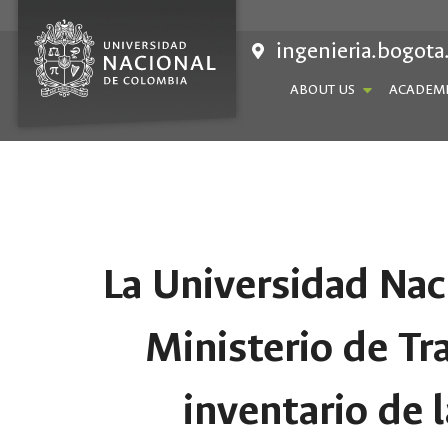
Skip
to
ingenieria.bogota
content
ABOUT US
ACADEMI
La Universidad Nac
Ministerio de Tr
inventario de l