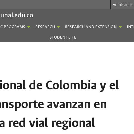
Admissions
.unal.edu.co
C PROGRAMS
RESEARCH
RESEARCH AND EXTENSION
INT
STUDENT LIFE
ional de Colombia y el
ansporte avanzan en
a red vial regional