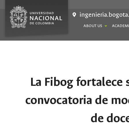
Skip
to
ingenieria.bogota
content
ABOUT US
ACADEMI
La Fibog fortalece 
convocatoria de mo
de doc