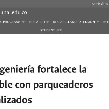
Admissions
.unal.edu.co
C PROGRAMS
RESEARCH
RESEARCH AND EXTENSION
INT
STUDENT LIFE
geniería fortalece la
ble con parqueaderos
lizados