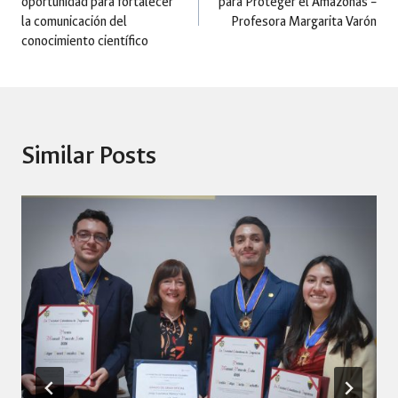
oportunidad para fortalecer
para Proteger el Amazonas –
navigation
la comunicación del
Profesora Margarita Varón
conocimiento científico
Similar Posts