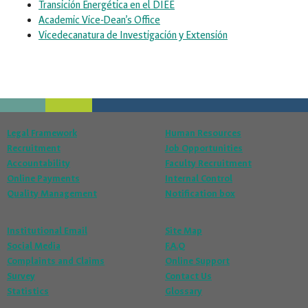
Transición Energética en el DIEE
Academic Vice-Dean’s Office
Vicedecanatura de Investigación y Extensión
Legal Framework
Human Resources
Recruitment
Job Opportunities
Accountability
Faculty Recruitment
Online Payments
Internal Control
Quality Management
Notification box
Institutional Email
Site Map
Social Media
F.A.Q
Complaints and Claims
Online Support
Survey
Contact Us
Statistics
Glossary