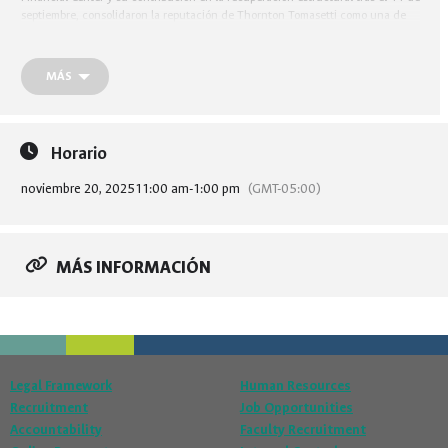
septiembre, consolidaron la reputación de Thornton Tomasetti como una de
las firmas de ingeniería más influyentes del mundo.
MÁS
Horario
noviembre 20, 2025
11:00 am
-
1:00 pm
(GMT-05:00)
MÁS INFORMACIÓN
Legal Framework
Human Resources
Recruitment
Job Opportunities
Accountability
Faculty Recruitment