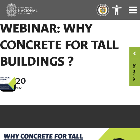
Skip
.
.
to
content
WEBINAR: WHY
CONCRETE FOR TALL
BUILDINGS ?
20
NOV