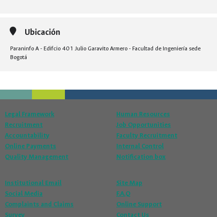
Ubicación
Paraninfo A - Edifcio 401 Julio Garavito Armero - Facultad de Ingeniería sede
Bogotá
Legal Framework
Human Resources
Recruitment
Job Opportunities
Accountability
Faculty Recruitment
Online Payments
Internal Control
Quality Management
Notification box
Institutional Email
Site Map
Social Media
F.A.Q
Complaints and Claims
Online Support
Survey
Contact Us