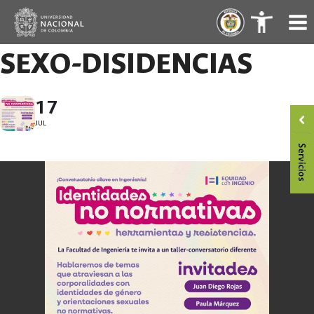
Skip
.
.
to
content
SEXO-DISIDENCIAS
17
JUL