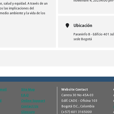
noviembre 4, 2025
4:00 pm
-
, salud y equidad. A través de un
os las implicaciones del
 medio ambiente y la vida de los
Ubicación
Paraninfo B - Edifcio 401 Ju
sede Bogotá
Email
Site Map
Website Contact
F.A.Q
Carrera 30 No 45A-03
d
Online Support
Edif. CADE - Oficina 103
Contact Us
Bogotá D.C., Colombia
Glossary
(+57) 601 3165000