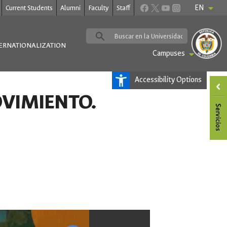
EN
Current Students
Alumni
Faculty
Staff
ERNATIONALIZATION
Campuses
Accessibility Options
VIMIENTO.