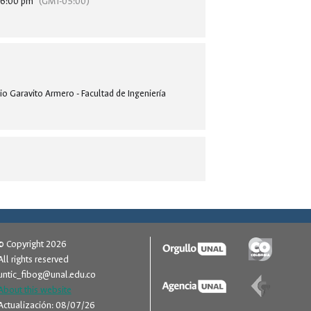
6:00 pm
(GMT-05:00)
lio Garavito Armero - Facultad de Ingeniería
© Copyright 2026
All rights reserved
untic_fibog@unal.edu.co
About this website
Actualización: 08/07/26