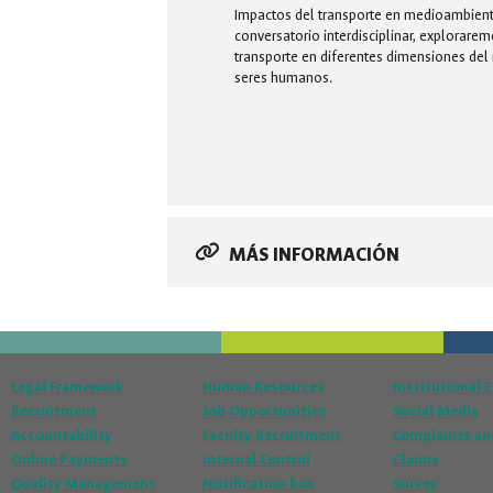
Impactos del transporte en medioambiente
conversatorio interdisciplinar, explorarem
transporte en diferentes dimensiones del
seres humanos.
MÁS INFORMACIÓN
Legal Framework
Human Resources
Institutional 
Recruitment
Job Opportunities
Social Media
Accountability
Faculty Recruitment
Complaints an
Online Payments
Internal Control
Claims
Quality Management
Notification box
Survey