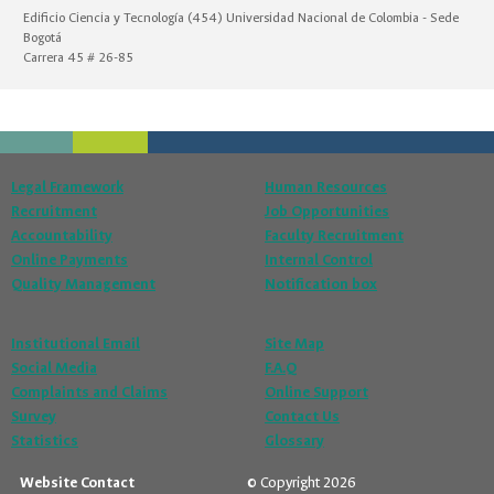
Edificio Ciencia y Tecnología (454) Universidad Nacional de Colombia - Sede
Bogotá
Carrera 45 # 26-85
Legal Framework
Human Resources
Recruitment
Job Opportunities
Accountability
Faculty Recruitment
Online Payments
Internal Control
Quality Management
Notification box
Institutional Email
Site Map
Social Media
F.A.Q
Complaints and Claims
Online Support
Survey
Contact Us
Statistics
Glossary
Website Contact
© Copyright 2026