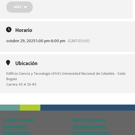
📍
Primer piso, Edificio de Ciencia y Tecnología – UNAL Bogotá
MÁS
Participa, amplía tus redes y conoce las empresas y organizaciones que están
transformando el país.
Sigue la
transmisión en vivo
por nuestro canal de YouTube. 🎥
Horario
octubre 29, 2025
1:00 pm
-
6:00 pm
(GMT-05:00)
#FeriaDeOportunidadesUNAL #UNALBogotá #TalentoUNAL #Prácticas
#Pasantías #EgresadosUNAL #Empleabilidad
Ubicación
Edificio Ciencia y Tecnología (454) Universidad Nacional de Colombia - Sede
Bogotá
Carrera 45 # 26-85
Legal Framework
Human Resources
Recruitment
Job Opportunities
Accountability
Faculty Recruitment