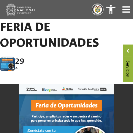
Skip
.
.
to
content
FERIA DE
OPORTUNIDADES
29
OCT