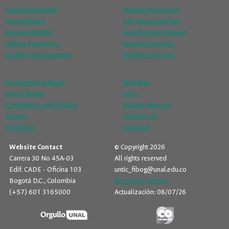
Legal Framework
Human Resources
Recruitment
Job Opportunities
Accountability
Faculty Recruitment
Online Payments
Internal Control
Quality Management
Notification box
Institutional Email
Site Map
Social Media
F.A.Q
Complaints and Claims
Online Support
Survey
Contact Us
Statistics
Glossary
Website Contact
© Copyright 2026
Carrera 30 No 45A-03
All rights reserved
Edif. CADE - Oficina 103
untic_fibog@unal.edu.co
Bogotá D.C., Colombia
About this website
(+57) 601 3165000
Actualización: 08/07/26