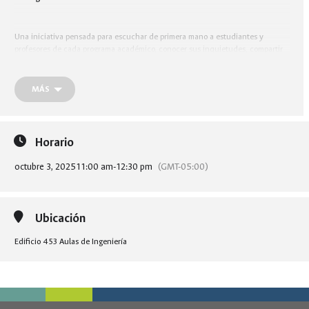
Una iniciativa pensada para escuchar de primera mano a estudiantes y
profesores de cada programa académico, conocer sus inquietudes, compartir
ideas y construir juntos compromisos que fortalezcan nuestra Facultad. Cada
semana estaremos visitando un programa distinto para dialogar sobre
necesidades, propuestas y logros.
Tu voz es fundamental para seguir
MÁS
construyendo una Facultad más equitativa, participativa y cercana.
Horario
octubre 3, 2025
11:00 am
-
12:30 pm
(GMT-05:00)
Ubicación
Edificio 453 Aulas de Ingeniería