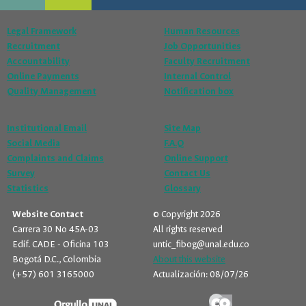
Legal Framework
Human Resources
Recruitment
Job Opportunities
Accountability
Faculty Recruitment
Online Payments
Internal Control
Quality Management
Notification box
Institutional Email
Site Map
Social Media
F.A.Q
Complaints and Claims
Online Support
Survey
Contact Us
Statistics
Glossary
Website Contact
© Copyright 2026
Carrera 30 No 45A-03
All rights reserved
Edif. CADE - Oficina 103
untic_fibog@unal.edu.co
Bogotá D.C., Colombia
About this website
(+57) 601 3165000
Actualización: 08/07/26