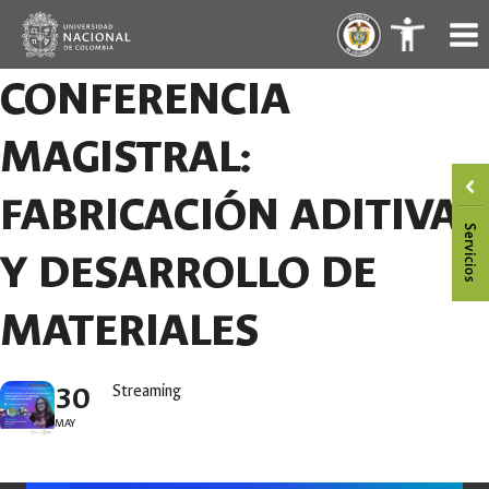
Skip
.
.
to
content
CONFERENCIA
MAGISTRAL:
FABRICACIÓN ADITIVA
Y DESARROLLO DE
MATERIALES
30
Streaming
MAY