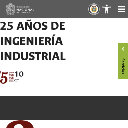
Skip
.
.
to
content
25 AÑOS DE
INGENIERÍA
INDUSTRIAL
10
OCT