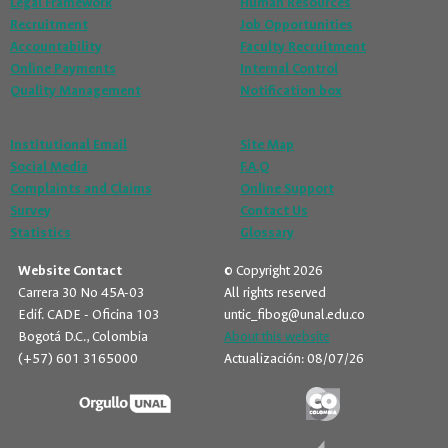
Legal Framework
Human Resources
Recruitment
Job Opportunities
Accountability
Faculty Recruitment
Online Payments
Internal Control
Quality Management
Notification box
Institutional Email
Site Map
Social Media
F.A.Q
Complaints and Claims
Online Support
Survey
Contact Us
Statistics
Glossary
Website Contact
© Copyright 2026
Carrera 30 No 45A-03
All rights reserved
Edif. CADE - Oficina 103
untic_fibog@unal.edu.co
Bogotá D.C., Colombia
About this website
(+57) 601 3165000
Actualización: 08/07/26