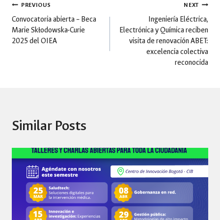
Post
PREVIOUS
NEXT
Convocatoria abierta – Beca
Ingeniería Eléctrica,
Marie Skłodowska-Curie
Electrónica y Química reciben
navigation
2025 del OIEA
visita de renovación ABET:
excelencia colectiva
reconocida
Similar Posts