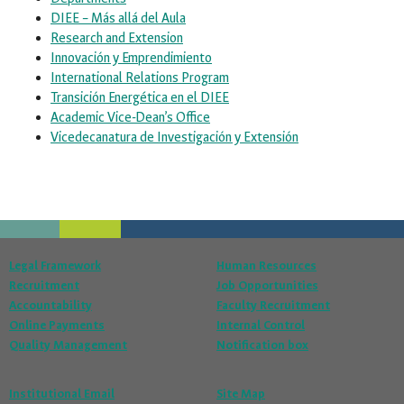
DIEE – Más allá del Aula
Research and Extension
Innovación y Emprendimiento
International Relations Program
Transición Energética en el DIEE
Academic Vice-Dean’s Office
Vicedecanatura de Investigación y Extensión
Legal Framework
Human Resources
Recruitment
Job Opportunities
Accountability
Faculty Recruitment
Online Payments
Internal Control
Quality Management
Notification box
Institutional Email
Site Map