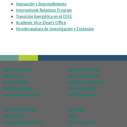
Innovación y Emprendimiento
International Relations Program
Transición Energética en el DIEE
Academic Vice-Dean’s Office
Vicedecanatura de Investigación y Extensión
Legal Framework
Human Resources
Recruitment
Job Opportunities
Accountability
Faculty Recruitment
Online Payments
Internal Control
Quality Management
Notification box
Institutional Email
Site Map
Social Media
F.A.Q
Complaints and Claims
Online Support