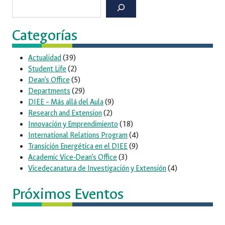
Buscar
Categorías
Actualidad
(39)
Student Life
(2)
Dean’s Office
(5)
Departments
(29)
DIEE – Más allá del Aula
(9)
Research and Extension
(2)
Innovación y Emprendimiento
(18)
International Relations Program
(4)
Transición Energética en el DIEE
(9)
Academic Vice-Dean’s Office
(3)
Vicedecanatura de Investigación y Extensión
(4)
Próximos Eventos