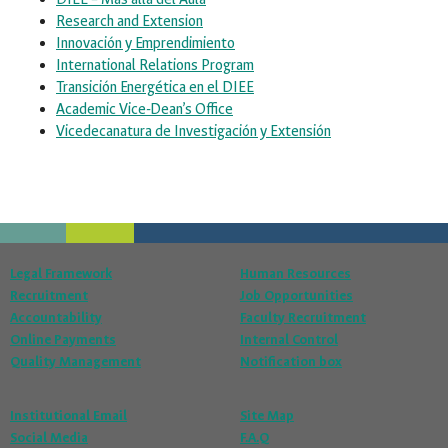
Research and Extension
Innovación y Emprendimiento
International Relations Program
Transición Energética en el DIEE
Academic Vice-Dean’s Office
Vicedecanatura de Investigación y Extensión
Legal Framework
Human Resources
Recruitment
Job Opportunities
Accountability
Faculty Recruitment
Online Payments
Internal Control
Quality Management
Notification box
Institutional Email
Site Map
Social Media
F.A.Q