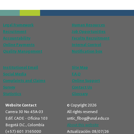
Legal Framework
Human Resources
Recruitment
Job Opportunities
Accountability
Faculty Recruitment
Online Payments
Internal Control
Quality Management
Notification box
Institutional Email
Site Map
Social Media
F.A.Q
Complaints and Claims
Online Support
Survey
Contact Us
Statistics
Glossary
Website Contact
© Copyright 2026
Carrera 30 No 45A-03
All rights reserved
Edif. CADE - Oficina 103
untic_fibog@unal.edu.co
Bogotá D.C., Colombia
About this website
(+57) 601 3165000
Actualización: 08/07/26