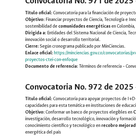
Convocatoria No. 971 de 2025 
Título oficial:
Convocatoria para la financiación de proyec
Objetivo:
Financiar proyectos de Ciencia, Tecnología e Inn
sostenibilidad de
comunidades energéticas
en Colombia, c
Dirigida a:
Entidades del Sistema Nacional de Ciencia, Tecn
innovación social o desarrollo territorial.
Cierre:
Según cronograma publicado por MinCiencias.
Enlace oficial:
https://minciencias.gov.co/convocatorias/pr
proyectos-ctei-con-enfoque
Documento de referencia:
Términos de referencia – Conv
Convocatoria No. 972 de 2025 
Título oficial:
Convocatoria para apoyar proyectos de I+D+i
capacidades para esta temática en instituciones de educaci
Objetivo:
Conformar un banco de proyectos elegibles en
C
investigación, desarrollo tecnológico, innovación y formaci
conocimiento científico y tecnológico en
recobro mejorad
energética del país