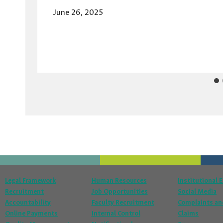
June 26, 2025
Legal Framework
Human Resources
Institutional 
Recruitment
Job Opportunities
Social Media
Accountability
Faculty Recruitment
Complaints an
Online Payments
Internal Control
Claims