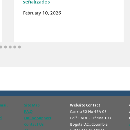
señalizados
February 10, 2026
Email
Site Map
Website Contact
F.A.Q
Carrera 30 No 45A-03
d
Online Support
Edif. CADE - Oficina 103
Contact Us
Bogotá D.C., Colombia