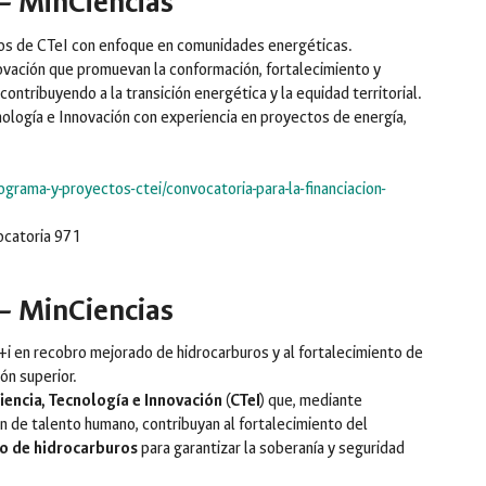
– MinCiencias
tos de CTeI con enfoque en comunidades energéticas.
ovación que promuevan la conformación, fortalecimiento y
ontribuyendo a la transición energética y la equidad territorial.
ología e Innovación con experiencia en proyectos de energía,
ograma-y-proyectos-ctei/convocatoria-para-la-financiacion-
ocatoria 971
– MinCiencias
 en recobro mejorado de hidrocarburos y al fortalecimiento de
ón superior.
iencia, Tecnología e Innovación (CTeI)
que, mediante
ón de talento humano, contribuyan al fortalecimiento del
o de hidrocarburos
para garantizar la soberanía y seguridad