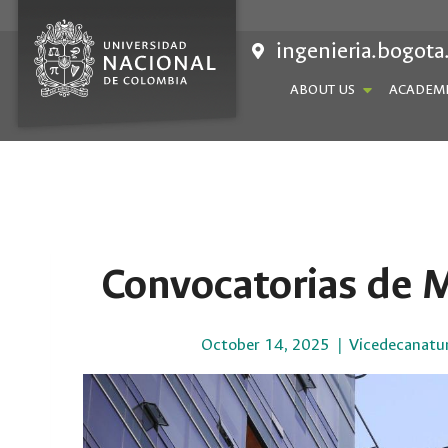
Skip
to
ingenieria.bogota
content
ABOUT US
ACADEMI
Convocatorias de 
October 14, 2025
Vicedecanatur