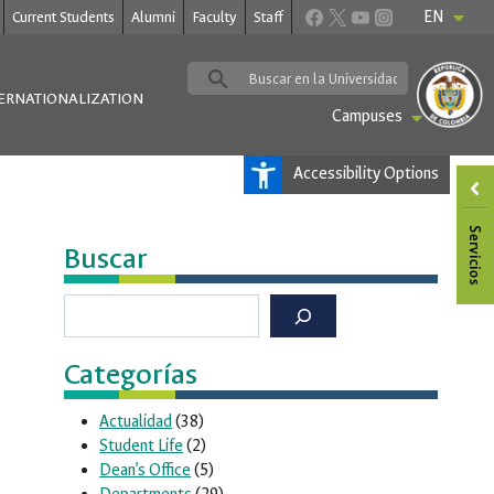
EN
Current Students
Alumni
Faculty
Staff
ERNATIONALIZATION
Campuses
Accessibility Options
Buscar
Buscar
Categorías
Actualidad
(38)
Student Life
(2)
Dean’s Office
(5)