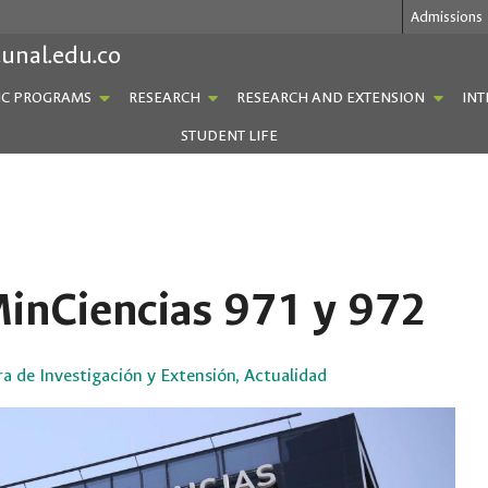
Admissions
.unal.edu.co
C PROGRAMS
RESEARCH
RESEARCH AND EXTENSION
INT
STUDENT LIFE
MinCiencias 971 y 972
a de Investigación y Extensión
,
Actualidad