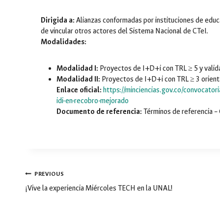
Dirigida a:
Alianzas conformadas por instituciones de educa
de vincular otros actores del Sistema Nacional de CTeI.
Modalidades:
Modalidad I:
Proyectos de I+D+i con TRL ≥ 5 y valid
Modalidad II:
Proyectos de I+D+i con TRL ≥ 3 orienta
Enlace oficial:
https://minciencias.gov.co/convocator
idi-en-recobro-mejorado
Documento de referencia:
Términos de referencia –
Post
PREVIOUS
navigation
¡Vive la experiencia Miércoles TECH en la UNAL!