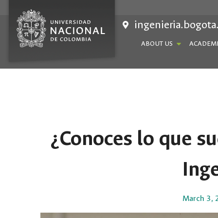
Skip
to
ingenieria.bogota
content
ABOUT US
ACADEMI
¿Conoces lo que su
Inge
March 3, 