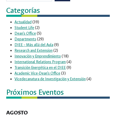
Categorías
Actualidad
(39)
Student Life
(2)
Dean’s Office
(5)
Departments
(29)
DIEE – Más allá del Aula
(9)
Research and Extension
(2)
Innovación y Emprendimiento
(18)
International Relations Program
(4)
Transición Energética en el DIEE
(9)
Academic Vice-Dean’s Office
(3)
Vicedecanatura de Investigación y Extensión
(4)
Próximos Eventos
AGOSTO