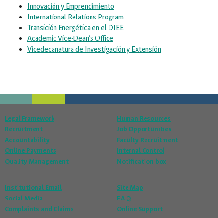
Innovación y Emprendimiento
International Relations Program
Transición Energética en el DIEE
Academic Vice-Dean’s Office
Vicedecanatura de Investigación y Extensión
Legal Framework
Human Resources
Recruitment
Job Opportunities
Accountability
Faculty Recruitment
Online Payments
Internal Control
Quality Management
Notification box
Institutional Email
Site Map
Social Media
F.A.Q
Complaints and Claims
Online Support