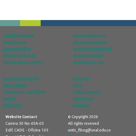
Legal Framework
Human Resources
Recruitment
Job Opportunities
Accountability
Faculty Recruitment
Online Payments
Internal Control
Quality Management
Notification box
Institutional Email
Site Map
Social Media
F.A.Q
Complaints and Claims
Online Support
Survey
Contact Us
Statistics
Glossary
Website Contact
© Copyright 2026
Carrera 30 No 45A-03
All rights reserved
Edif. CADE - Oficina 103
untic_fibog@unal.edu.co