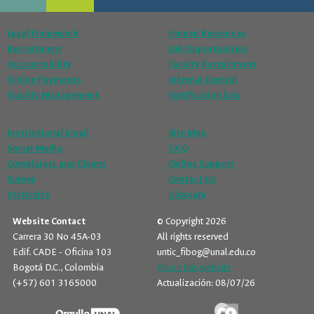
Legal Framework
Human Resources
Recruitment
Job Opportunities
Accountability
Faculty Recruitment
Online Payments
Internal Control
Quality Management
Notification box
Institutional Email
Site Map
Social Media
F.A.Q
Complaints and Claims
Online Support
Survey
Contact Us
Statistics
Glossary
Website Contact
© Copyright 2026
Carrera 30 No 45A-03
All rights reserved
Edif. CADE - Oficina 103
untic_fibog@unal.edu.co
Bogotá D.C., Colombia
About this website
(+57) 601 3165000
Actualización: 08/07/26