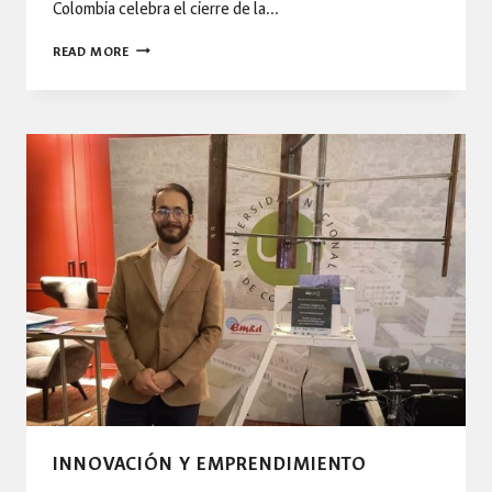
Colombia celebra el cierre de la…
LA
READ MORE
FACULTAD
DE
INGENIERÍA
CONCLUYE
CON
ÉXITO
LA
PRIMERA
ETAPA
DEL
PROGRAMA
DE
CONSEJEROS-
FORMADORES
INNOVACIÓN Y EMPRENDIMIENTO