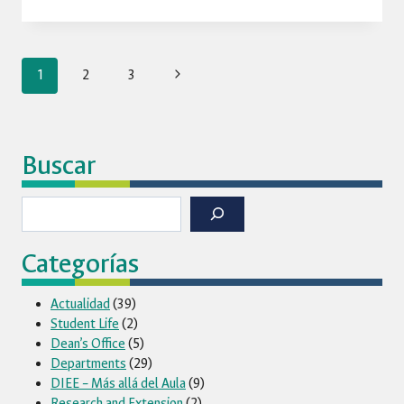
LAS
AULAS
AL
Page
IMPACTO:
Next
1
2
3
ESTUDIANTES
Page
DE
navigation
LA
FACULTAD
Buscar
DE
INGENIERÍA
Buscar
Y
OCHO
ORGANIZACIONES
Categorías
SE
UNEN
Actualidad
(39)
PARA
Student Life
(2)
RESOLVER
Dean’s Office
(5)
DESAFÍOS
Departments
(29)
REALES
DIEE – Más allá del Aula
(9)
Research and Extension
(2)