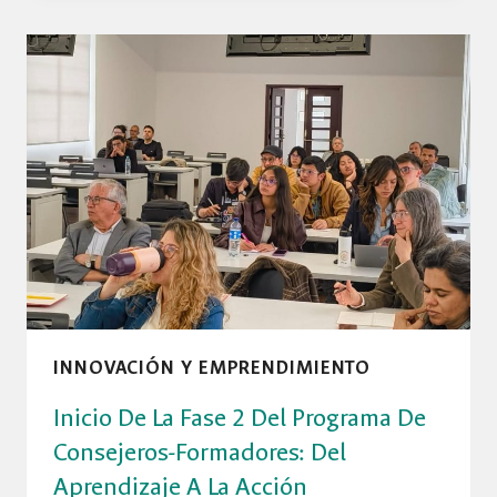
DE
CONSEJEROS-
FORMADORES
QUE
FORTALECE
EL
EMPRENDIMIENTO
EN
LA
FACULTAD
DE
INGENIERÍA
INNOVACIÓN Y EMPRENDIMIENTO
Inicio De La Fase 2 Del Programa De
Consejeros-Formadores: Del
Aprendizaje A La Acción