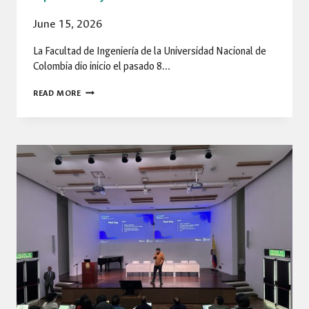
June 15, 2026
La Facultad de Ingeniería de la Universidad Nacional de
Colombia dio inicio el pasado 8…
INICIO
READ MORE
DE
LA
FASE
2
DEL
PROGRAMA
DE
CONSEJEROS-
FORMADORES:
DEL
APRENDIZAJE
A
LA
ACCIÓN