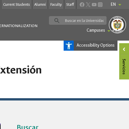
EN
Current Students
Alumni
Faculty
Staff
ERNATIONALIZATION
Campuses
Accessibility Options
Extensión
Buscar