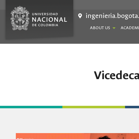
Skip
to
ingenieria.bogota
content
ABOUT US
ACADEMI
Vicedeca