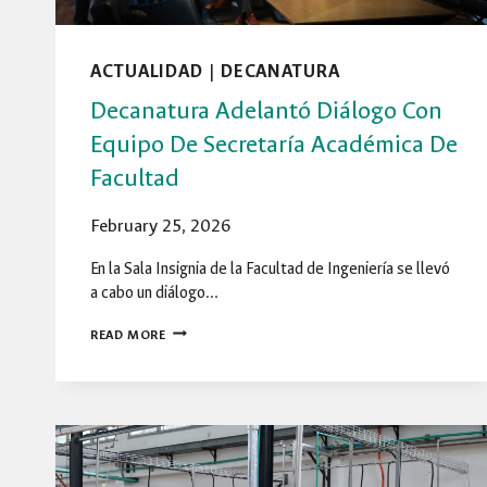
ACTUALIDAD
|
DECANATURA
Decanatura Adelantó Diálogo Con
Equipo De Secretaría Académica De
Facultad
February 25, 2026
En la Sala Insignia de la Facultad de Ingeniería se llevó
a cabo un diálogo…
DECANATURA
READ MORE
ADELANTÓ
DIÁLOGO
CON
EQUIPO
DE
SECRETARÍA