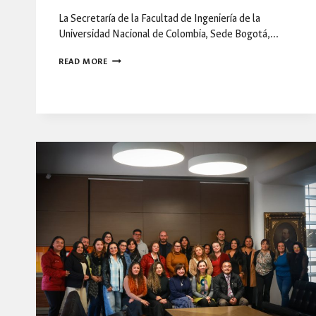
La Secretaría de la Facultad de Ingeniería de la
Universidad Nacional de Colombia, Sede Bogotá,…
AVANZA
READ MORE
EL
PROCESO
DE
DESIGNACIÓN
DE
LA
DECANATURA
FIBOG
2026-
2028