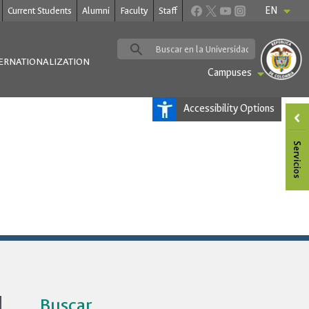
EN
Current Students
Alumni
Faculty
Staff
ERNATIONALIZATION
Campuses
Accessibility Options
Buscar