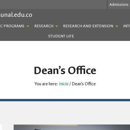
Admissions
.unal.edu.co
C PROGRAMS
RESEARCH
RESEARCH AND EXTENSION
INT
STUDENT LIFE
Dean’s Office
You are here:
Inicio
/
Dean’s Office