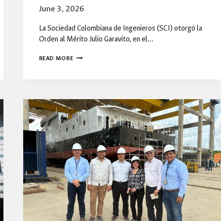
June 3, 2026
La Sociedad Colombiana de Ingenieros (SCI) otorgó la
Orden al Mérito Julio Garavito, en el…
DECANA
READ MORE
SONIA
MONROY
RECIBE
LA
ORDEN
JULIO
GARAVITO
EN
UNA
JORNADA
DE
RECONOCIMIENTOS
PARA
LA
FIBOG.