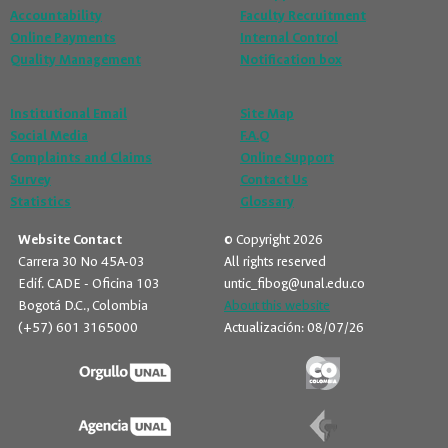
Accountability
Faculty Recruitment
Online Payments
Internal Control
Quality Management
Notification box
Institutional Email
Site Map
Social Media
F.A.Q
Complaints and Claims
Online Support
Survey
Contact Us
Statistics
Glossary
Website Contact
© Copyright 2026
Carrera 30 No 45A-03
All rights reserved
Edif. CADE - Oficina 103
untic_fibog@unal.edu.co
Bogotá D.C., Colombia
About this website
(+57) 601 3165000
Actualización: 08/07/26