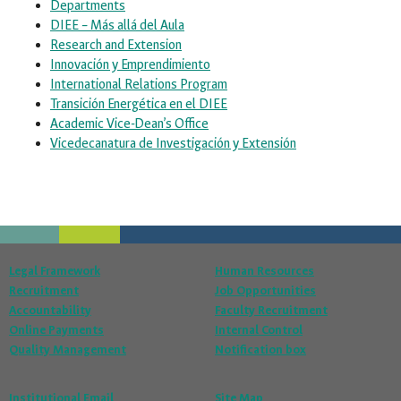
Departments
DIEE – Más allá del Aula
Research and Extension
Innovación y Emprendimiento
International Relations Program
Transición Energética en el DIEE
Academic Vice-Dean’s Office
Vicedecanatura de Investigación y Extensión
Legal Framework
Human Resources
Recruitment
Job Opportunities
Accountability
Faculty Recruitment
Online Payments
Internal Control
Quality Management
Notification box
Institutional Email
Site Map