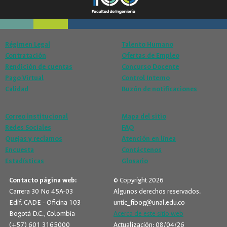
Régimen Legal
Talento Humano
Contratación
Ofertas de Empleo
Rendición de cuentas
Concurso Docente
Pago Virtual
Control Interno
Calidad
Buzón de notificaciones
Correo institucional
Mapa del sitio
Redes Sociales
FAQ
Quejas y reclamos
Atención en línea
Encuesta
Contáctenos
Estadísticas
Glosario
Contacto página web:
© Copyright 2026
Carrera 30 No 45A-03
Algunos derechos reservados.
Edif. CADE - Oficina 103
untic_fibog@unal.edu.co
Bogotá D.C., Colombia
Acerca de este sitio web
(+57) 601 3165000
Actualización: 08/04/26