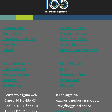
Régimen Legal
Talento Humano
Contratación
Ofertas de Empleo
Rendición de cuentas
Concurso Docente
Pago Virtual
Control Interno
Calidad
Buzón de notificaciones
Correo institucional
Mapa del sitio
Redes Sociales
FAQ
Quejas y reclamos
Atención en línea
Encuesta
Contáctenos
Estadísticas
Glosario
Contacto página web:
© Copyright 2025
Carrera 30 No 45A-03
Algunos derechos reservados.
Edif. CADE - Oficina 103
untic_fibog@unal.edu.co
Bogotá D.C., Colombia
Acerca de este sitio web